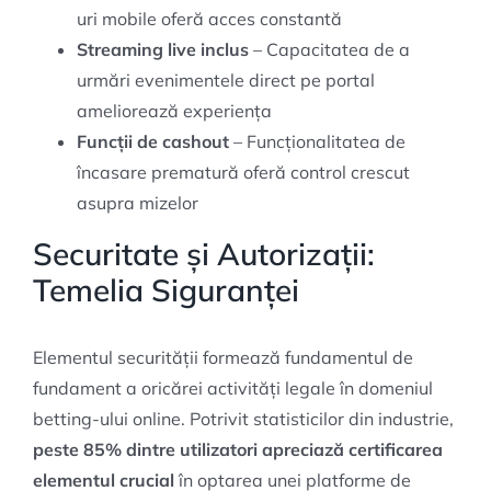
uri mobile oferă acces constantă
Streaming live inclus
– Capacitatea de a
urmări evenimentele direct pe portal
ameliorează experiența
Funcții de cashout
– Funcționalitatea de
încasare prematură oferă control crescut
asupra mizelor
Securitate și Autorizații:
Temelia Siguranței
Elementul securității formează fundamentul de
fundament a oricărei activități legale în domeniul
betting-ului online. Potrivit statisticilor din industrie,
peste 85% dintre utilizatori apreciază certificarea
elementul crucial
în optarea unei platforme de