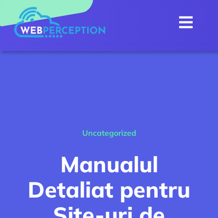
Skip
to
Togg
content
Navi
Home
About
Internet
Services
NEW
Uncategorized
WebMail
Manualul
Customer Portal
Detaliat pentru
Contact Us
Site-uri de