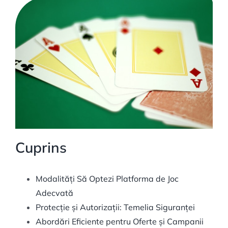
Cuprins
Modalități Să Optezi Platforma de Joc
Adecvată
Protecție și Autorizații: Temelia Siguranței
Abordări Eficiente pentru Oferte și Campanii