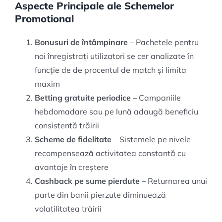
Aspecte Principale ale Schemelor
Promotional
Bonusuri de întâmpinare
– Pachetele pentru
noi înregistrați utilizatori se cer analizate în
funcție de de procentul de match și limita
maxim
Betting gratuite periodice
– Campaniile
hebdomadare sau pe lună adaugă beneficiu
consistentă trăirii
Scheme de fidelitate
– Sistemele pe nivele
recompensează activitatea constantă cu
avantaje în creștere
Cashback pe sume pierdute
– Returnarea unui
parte din banii pierzute diminuează
volatilitatea trăirii