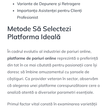
Variante de Depunere și Retragere
Importanța Asistenței pentru Clienți
Profesionist
Metode Să Selectezi
Platforma Ideală
În cadrul evolutiv al industriei de pariuri online,
platforme de pariuri online
reprezintă o preferință
din tot în ce mai căutată pentru pasionații care își
doresc să îmbine amuzamentul cu șansele de
câștiguri. Ca provider veteran în sector, observăm
că alegerea unei platforme corespunzătoare cere o
analiză atentă a diverselor parametri esențiale.
Primul factor vital constă în examinarea varietății