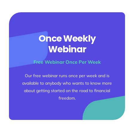
Once Weekly
Webinar
Free Webinar Once Per Week
Our free webinar runs once per week and is
available to anybody who wants to know more
about getting started on the road to financial
freedom.