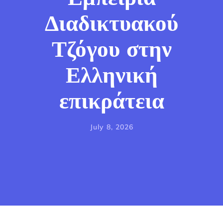
Διαδικτυακού
Τζόγου στην
Ελληνική
επικράτεια
July 8, 2026