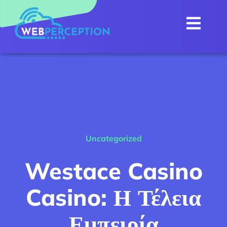
Skip
to
Togg
content
Navi
Home
About
Internet
Services
NEW
Uncategorized
WebMail
Westace Casino
Customer Portal
Casino: Η Τέλεια
Contact Us
Εμπειρία